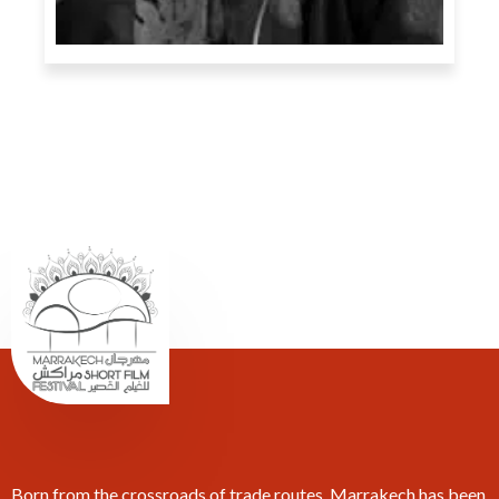
Born from the crossroads of trade routes, Marrakech has been